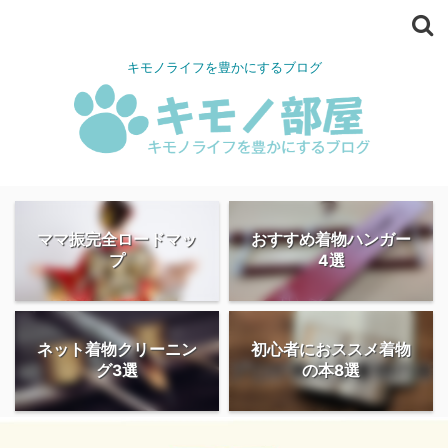
キモノライフを豊かにするブログ
ママ振完全ロードマッ
おすすめ着物ハンガー
プ
4選
ネット着物クリーニン
初心者におススメ着物
グ3選
の本8選